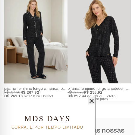
pijama feminino longo americano anoitecer | viscolycra com mini poá
pijama feminino longo anoitecer | viscolycra com mini poá e detalhes em renda
R$ 334,90
R$ 267,92
R$ 294,90
R$ 235,92
R$ 241,13
no PIX ou Boleto!
R$ 212,33
no PIX ou Boleto!
6x
R$ 44,65
sem juros
6x
R$ 39,32
sem juros
MDS DAYS
CORRA, É POR TEMPO LIMITADO
Cadastre-se para receber as nossas